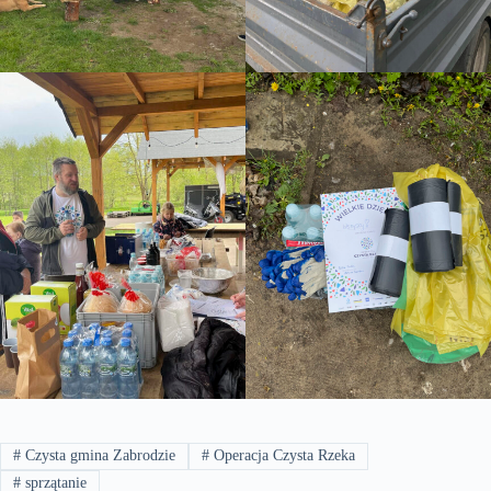
#
Czysta gmina Zabrodzie
#
Operacja Czysta Rzeka
#
sprzątanie