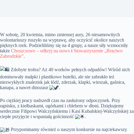
W sobotę, 20 kwietnia, mimo zmiennej aury, 26 niesamowitych
wolontariuszy ruszyło na wyprawę, aby oczyścić okolice naszych
pięknych rzek. Podzieliliśmy się na 4 grupy, a nasze siły wzmocniły
także
Choszczowe – odkryj na nowo
i
Stowarzyszenie „Bractwo
Zabrodzkie”
.
Zdobyte trofea? Aż 40 worków pełnych odpadów! Wśród nich
dominowały małpki i plastikowe butelki, ale nie zabrakło też
niezwykłych znalezisk jak łódź, zderzak, klapki,
wieszak, gaśnica,
kanapa, a nawet dinozaur
.
Po ciężkiej pracy nadszedł czas na zasłużony odpoczynek. Przy
ognisku, z kiełbaskami, ogórkami i chlebem w dłoni. Dziękujemy
serdecznie Filipowi Walczyńskiemu i Kasi Kubalskiej-Walczyńskiej za
ciepłe przyjęcie i wspaniałą gościnność
.
Przypominamy również o naszym konkursie na najciekawszy