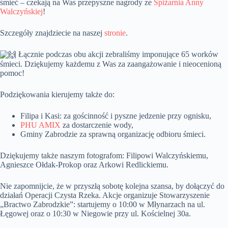
śmieć – czekają na Was przepyszne nagrody ze
Spiżarnia Anny
Walczyńskiej
!
Szczegóły znajdziecie na naszej
stronie
.
Łącznie podczas obu akcji zebraliśmy imponujące 65 worków
śmieci. Dziękujemy każdemu z Was za zaangażowanie i nieocenioną
pomoc!
Podziękowania kierujemy także do:
Filipa i Kasi: za gościnność i pyszne jedzenie przy ognisku,
PHU AMIX
za dostarczenie wody,
Gminy Zabrodzie za sprawną organizację odbioru śmieci.
Dziękujemy także naszym fotografom: Filipowi Walczyńskiemu,
Agnieszce Ołdak-Prokop oraz Arkowi Redlickiemu.
Nie zapomnijcie, że w przyszłą sobotę kolejna szansa, by dołączyć do
działań Operacji Czysta Rzeka. Akcje organizuje Stowarzyszenie
„Bractwo Zabrodzkie”: startujemy o 10:00 w Młynarzach na ul.
Łęgowej oraz o 10:30 w Niegowie przy ul. Kościelnej 30a.