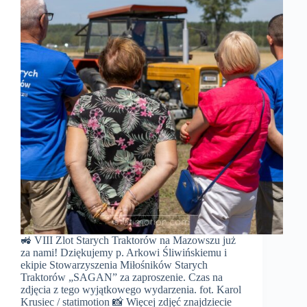
🚜 VIII Zlot Starych Traktorów na Mazowszu już
za nami! Dziękujemy p. Arkowi Śliwińskiemu i
ekipie Stowarzyszenia Miłośników Starych
Traktorów „SAGAN” za zaproszenie. Czas na
zdjęcia z tego wyjątkowego wydarzenia. fot. Karol
Krusiec / statimotion 📸 Więcej zdjęć znajdziecie