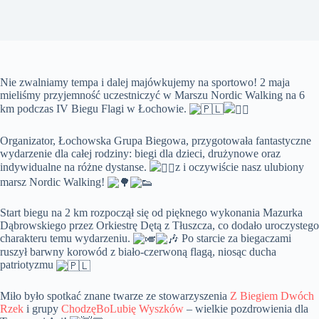
Nie zwalniamy tempa i dalej majówkujemy na sportowo! 2 maja
mieliśmy przyjemność uczestniczyć w Marszu Nordic Walking na 6
km podczas IV Biegu Flagi w Łochowie.
Organizator, Łochowska Grupa Biegowa, przygotowała fantastyczne
wydarzenie dla całej rodziny: biegi dla dzieci, drużynowe oraz
indywidualne na różne dystanse.
z i oczywiście nasz ulubiony
marsz Nordic Walking!
Start biegu na 2 km rozpoczął się od pięknego wykonania Mazurka
Dąbrowskiego przez
Orkiestrę Dętą z Tłuszcza, co dodało uroczystego
charakteru temu wydarzeniu.
Po starcie za biegaczami
ruszył barwny korowód z biało-czerwoną flagą, niosąc ducha
patriotyzmu
Miło było spotkać znane twarze ze stowarzyszenia
Z Biegiem Dwóch
Rzek
i grupy
ChodzęBoLubię Wyszków
– wielkie pozdrowienia dla