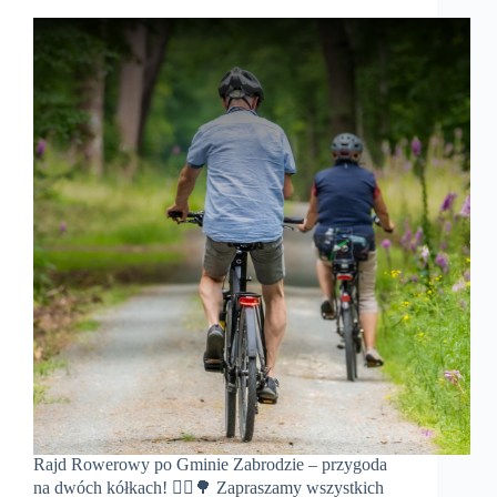
Rajd Rowerowy po Gminie Zabrodzie – przygoda
na dwóch kółkach! 🚴‍♂️🌳 Zapraszamy wszystkich